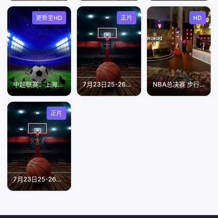
更新至HD
正片
HD
中超联赛：上海申花VS天津津门虎20260718
7月23日25-26赛季全国女子篮球锦标赛 北京师范大学100VS69赣州章贡赣星
NBA总决赛 步行者VS雷霆 20250609
正片
7月23日25-26赛季全国女子篮球锦标赛 浙江稠州银行83VS72石家庄英励