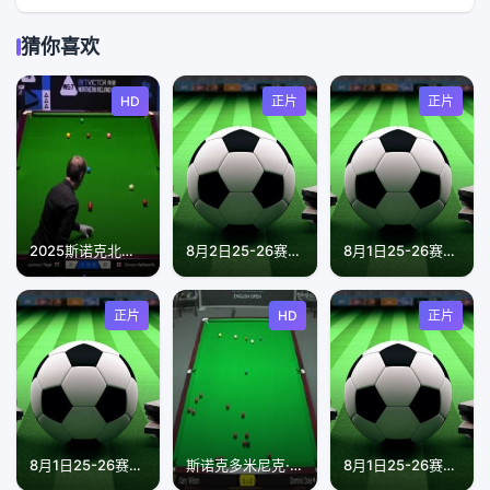
猜你喜欢
HD
正片
正片
2025斯诺克北爱尔兰公开赛64进32杰克逊·佩奇4-0斯蒂芬·霍尔沃斯20251020
8月2日25-26赛季中乙联赛 广州蒲公英VS武汉三镇B队
8月1日25-26赛季山东齐鲁足球超级联赛 滨州创新队VS日照队
正片
HD
正片
8月1日25-26赛季蒙超联赛四分之一决赛 第一回合 锡林郭勒队VS鄂尔多斯队
斯诺克多米尼克·戴尔3-4加里·威尔逊20231003
8月1日25-26赛季广东省城市足球超级联赛 河源VS东莞