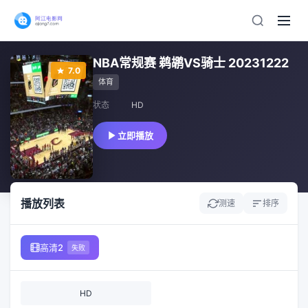
NBA常规赛 鹈鹕VS骑士 20231222
7.0
体育
状态
HD
立即播放
播放列表
测速
排序
高清2
失败
HD