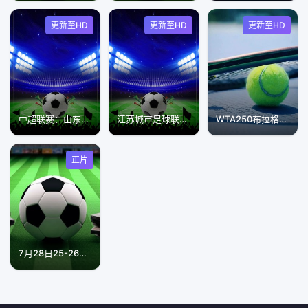
更新至HD
更新至HD
更新至HD
中超联赛：山东泰山VS河南俱乐部彩陶坊20260726
江苏城市足球联赛：南京队VS连云港队20260725
WTA250布拉格站女单半决赛：塔格尔VS克雷吉茨科娃
正片
7月28日25-26赛季足球热身赛 切尔西VS西悉尼流浪者