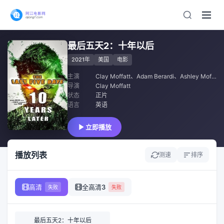
最后五天2：十年以后
2021年
美国
电影
主演
Clay Moffatt
、
Adam Berardi
、
Ashley Moffatt
导演
Clay Moffatt
状态
正片
语言
英语
立即播放
播放列表
测速
排序
高清
全高清3
失败
失败
最后五天2：十年以后