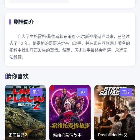
剧情简介
自大学生格雷格·桑德斯和布莱恩·米尔斯神秘逝世以来，已经过
去了 10 年。格雷格的哥哥决定亲自动手，并在现在互联网上著名的
视频中找出真正发生的事情。然而，历史似乎最终会重演，永远无
法解释。
猜你喜欢
正片
HD
正片
史前巨鳄2
索维托爱情故事
Posibilidades又名街头野蛮人