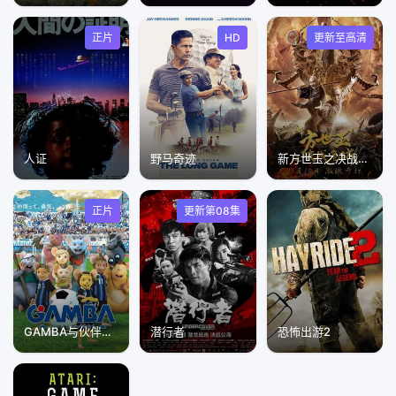
正片
HD
更新至高清
人证
野马奇迹
新方世玉之决战危城
正片
更新第08集
GAMBA与伙伴们的大冒险
潜行者
恐怖出游2