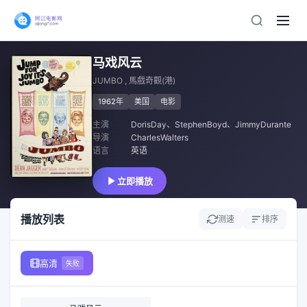
马戏风云
JUMBO , 馬戲奇觀(港)
1962年
美国
电影
主演
DorisDay
、
StephenBoyd
、
JimmyDurante
导演
CharlesWalters
语言
英语
立即播放
播放列表
测速
排序
高清
失败