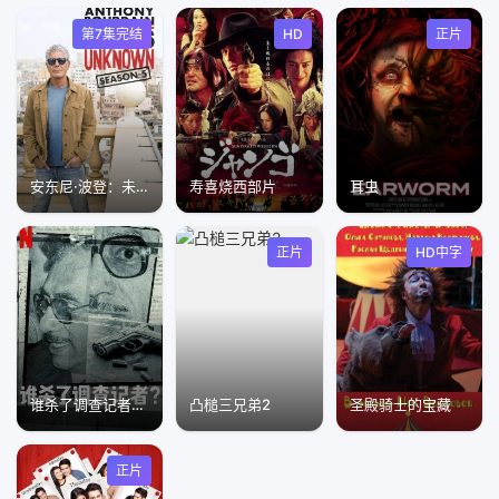
第7集完结
HD
正片
安东尼·波登：未知之旅第五季
寿喜烧西部片
耳虫
正片
HD中字
谁杀了调查记者2021
凸槌三兄弟2
圣殿骑士的宝藏
正片