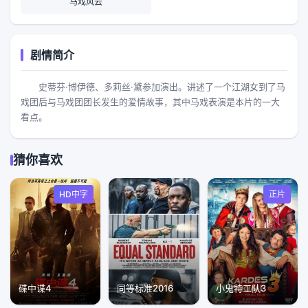
马戏风云
剧情简介
史蒂芬·博伊德、多莉丝·黛参加演出。讲述了一个江湖女到了马
戏团后与马戏团团长发生的爱情故事，其中马戏表演是本片的一大
看点。
猜你喜欢
HD中字
正片
碟中谍4
同等标准2016
小鬼特工队3