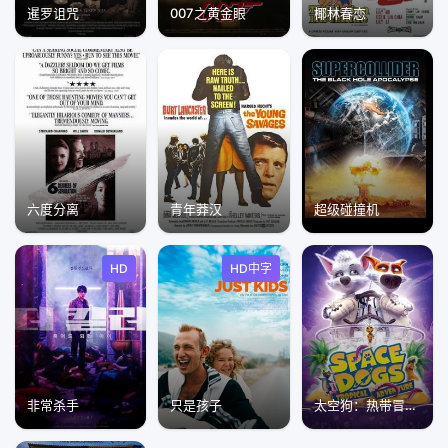
暹罗诅咒
007之黄金眼
椰林春恋
六度分离
青年莽汉
超级碰撞机
HD
HD中字
非常杀手
只是孩子
太空狗：热带冒险2020