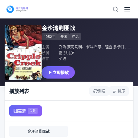
金沙湾剿匪战
1952年
美国
电影
主演
乔治·蒙哥马利
、
卡琳·布思
、
理查德·伊甘
、
杰罗
导演
雷·那扎罗
语言
英语
立即播放
播放列表
测速
排序
高清
失败
金沙湾剿匪战