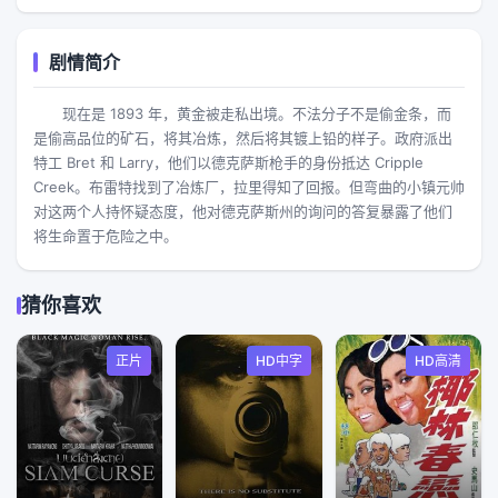
剧情简介
现在是 1893 年，黄金被走私出境。不法分子不是偷金条，而
是偷高品位的矿石，将其冶炼，然后将其镀上铅的样子。政府派出
特工 Bret 和 Larry，他们以德克萨斯枪手的身份抵达 Cripple
Creek。布雷特找到了冶炼厂，拉里得知了回报。但弯曲的小镇元帅
对这两个人持怀疑态度，他对德克萨斯州的询问的答复暴露了他们
将生命置于危险之中。
猜你喜欢
正片
HD中字
HD高清