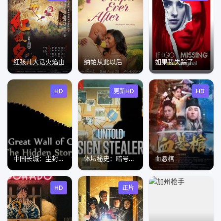
红孩儿大话火焰山
纳帕从此以后
如果我失踪了
HD
更新HD
HD
中国长城：尘封的历史
体坛秘史：暗号大盗
血悬棺
HD
正片