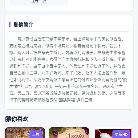
连升三级
剧情简介
富少贾博古放荡形骸不学无术，看上娴熟端庄的民女似雪后，
妄图与之结为夫妻，似雪不堪其烦，相告若能高中状元，就会下
嫁。两人对话被算命先生听到，为骗取几两银子，算命先生奉承富
少赴京赶考定能高中，喜得他连忙收拾行装和下人一道赴京。半路
遇到九千岁，由于自小目中无人，他反让九千岁让道于他，并放言
自己会高中三甲，九千岁听闻，来了兴致，让下人递上名片想一窥
他如何高中。深更半夜两位主考官正在商讨该让哪位高官托付的“俊
才”做状元时，富少叩门，一见来者手拿九千岁名片，两人有了主
意。第二日，富少理所当然成为状元郎。更为讽刺的是，这位目不
识丁的新科状元郎随后竟然“因祸得福”连升三级
猜你喜欢
正片
更新HD