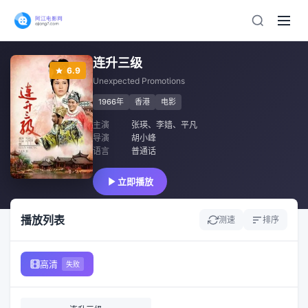
连升三级
6.9
Unexpected Promotions
1966年
香港
电影
主演
张瑛
、
李嫱
、
平凡
导演
胡小峰
语言
普通话
立即播放
播放列表
测速
排序
高清
失败