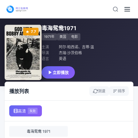
毒海鸳鸯1971
7.7
1971年
美国
电影
主演
阿尔·帕西诺
、
吉蒂·温
导演
杰瑞·沙茨伯格
语言
英语
立即播放
播放列表
测速
排序
高清
失败
毒海鸳鸯 1971