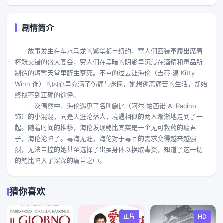
剧情简介
故事发生在车水马龙的繁华都市纽约，富人们西装革履出席着
杯觥交错的盛大宴会，穷人们在黑暗的阴影里沉浸在酒精和毒品所
制造的短暂天堂里醉生梦死。不幸的过去让海伦（吉蒂·温 Kitty
Winn 饰）的内心里充满了伤痛与迷惘，她想逃离痛苦的生活，却始
终找不到正确的途径。
一次偶然中，海伦遇见了名叫鲍比（阿尔·帕西诺 Al Pacino
饰）的小混混，同是天涯沦落人，境遇相似的两人渐渐地走到了一
起。随着时间的推移，海伦发现鲍比其实是一个无可救药的瘾君
子，海伦沦陷了。毒海无涯，海伦对于毒品的需求变得越来越强
烈，无法自控的她甚至选择了出卖身体以换取毒资，知道了这一切
的鲍比陷入了深深的痛苦之中。
猜你喜欢
正片
HD