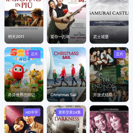
明天2011
爱你一万年
武士城堡
正片
正片
奇异世界历险记
Christmas Sail
开放式结局
HD中字
更新至第24集