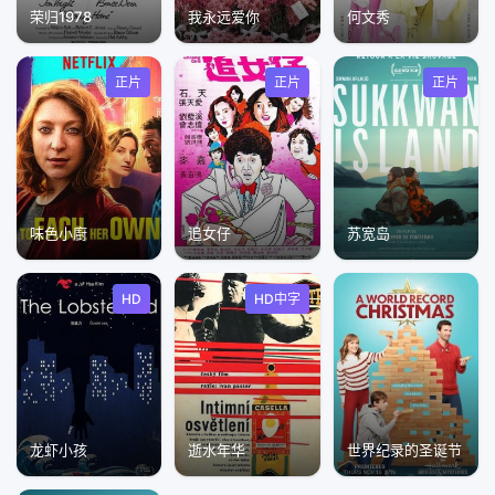
荣归1978
我永远爱你
何文秀
正片
正片
正片
味色小廚
追女仔
苏宽岛
HD
HD中字
龙虾小孩
逝水年华
世界纪录的圣诞节