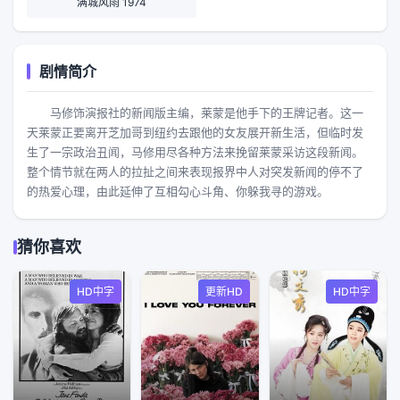
满城风雨 1974
剧情简介
马修饰演报社的新闻版主编，莱蒙是他手下的王牌记者。这一
天莱蒙正要离开芝加哥到纽约去跟他的女友展开新生活，但临时发
生了一宗政治丑闻，马修用尽各种方法来挽留莱蒙采访这段新闻。
整个情节就在两人的拉扯之间来表现报界中人对突发新闻的停不了
的热爱心理，由此延伸了互相勾心斗角、你躲我寻的游戏。
猜你喜欢
HD中字
更新HD
HD中字