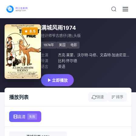
满城风雨1974
8.5
扭计师爷古惑仔(港),头版
1974年
美国
电影
主演
杰克·莱蒙
、
沃尔特·马修
、
文森特·加迪尼亚
、
苏
导演
比利·怀尔德
语言
英语
立即播放
播放列表
测速
排序
高清
失败