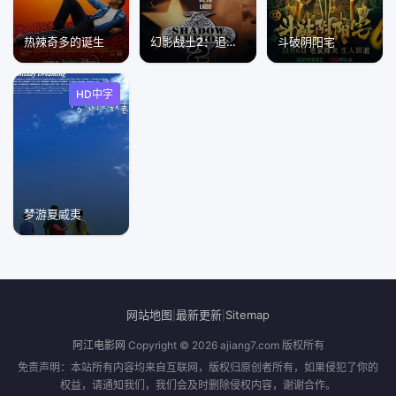
热辣奇多的诞生
幻影战士2：追击末日山(国语版)
斗破阴阳宅
HD中字
梦游夏威夷
网站地图
最新更新
Sitemap
|
|
阿江电影网
Copyright © 2026
ajiang7.com
版权所有
免责声明：本站所有内容均来自互联网，版权归原创者所有，如果侵犯了你的
权益，请通知我们，我们会及时删除侵权内容，谢谢合作。