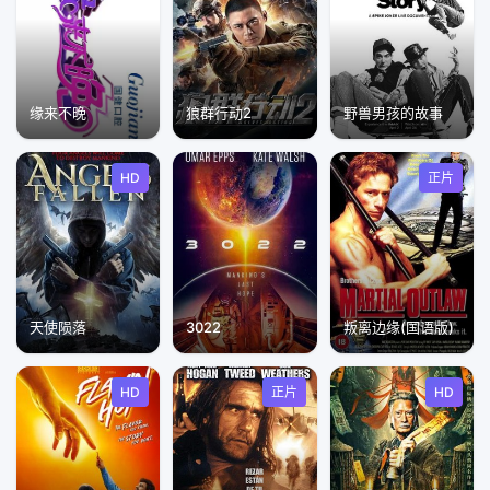
缘来不晚
狼群行动2
野兽男孩的故事
HD
正片
天使陨落
3022
叛离边缘(国语版)
HD
正片
HD