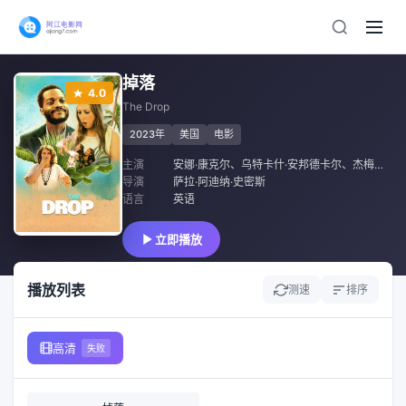
掉落
4.0
The Drop
2023年
美国
电影
主演
安娜·康克尔
、
乌特卡什·安邦德卡尔
、
杰梅因·福勒
导演
萨拉·阿迪纳·史密斯
语言
英语
立即播放
播放列表
测速
排序
高清
失败