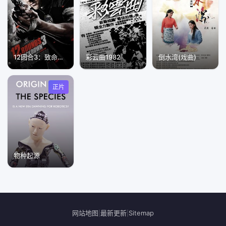
12回合3：致命禁闭
彩云曲1982
倒水湾(戏曲)
正片
物种起源
网站地图
最新更新
Sitemap
|
|