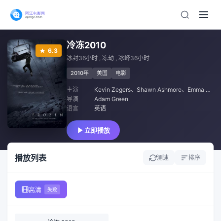
冷冻2010
6.3
冰封36小时 , 冻劫 , 冰峰36小时
2010年
美国
电影
主演
Kevin Zegers
、
Shawn Ashmore
、
Emma Bell
导演
Adam Green
语言
英语
立即播放
播放列表
测速
排序
高清
失败