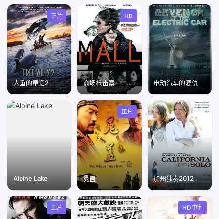
正片
HD
人鱼的童话2
商场枪击案
电动汽车的复仇
正片
Alpine Lake
晁盖
加州独奏2012
正片
HD中字