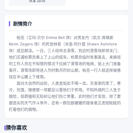
冷冻 2010
剧情简介
帕克（艾玛·贝尔 Emma Bell 饰）对男友丹（凯文·席格斯
Kevin Zegers 饰）的死党林奇（肖恩·阿什莫 Shawn Ashmore
饰）成见颇深。一日，三人结伴去滑雪，到达时滑雪场即将关门，
他们买通检票员乘上了上山的缆车。检票员临时有事离去，来换班
的工作人员在不知情的情况下拉掉了滑雪场的电闸，锁上大门准备
离开，滑雪场即将进入为时数月的封山期，帕克一行人就这样被悬
挂在半山腰上下维艰。
面对大自然的凶险，人类是如此不堪一击。天渐渐的黑了，寒
冷，饥饿，随便那一项都足以置他们于死地。不知所措的三人急于
脱险，但莽撞和无知却让他们伤亡惨重，此时他们才发现，除了要
跟恶劣的天气作斗争外，还有一群饥肠辘辘的猎食者正虎视眈眈的
盯着他们的猎物。
猜你喜欢