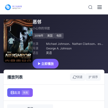
恶邻
小心你的邻居
2018年
美国
电影
主演
Michael Johnson
、
Nathan Clarkson
、
essica Koloian
导演
George A. Johnson
语言
英语
立即播放
播放列表
测速
排序
高清
失败