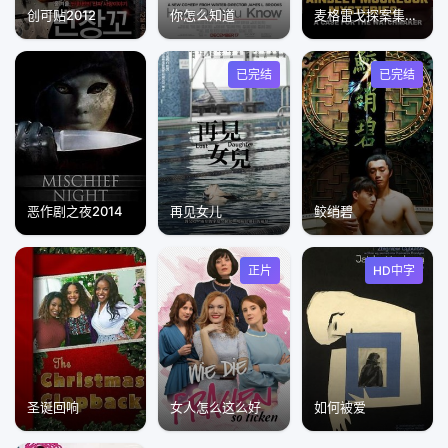
创可贴2012
你怎么知道
麦格雷戈探案集：钟表匠疑云
已完结
已完结
恶作剧之夜2014
再见女儿
鲛绡碧
正片
HD中字
圣诞回响
女人怎么这么好
如何被爱