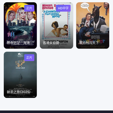
正片
HD中字
致命远足：海滩绑架
香港女伯爵
笨拍档闯天下
正片
朝圣之旅(2025)