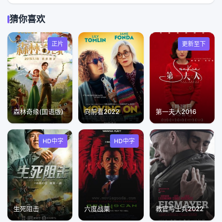
猜你喜欢
正片
更新至下
森林奇缘(国语版)
向前看2022
第一夫人2016
HD中字
HD中字
生死阻击
六度战栗
教官与士兵2022