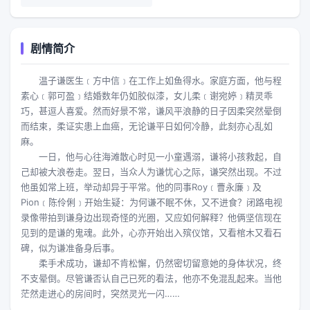
剧情简介
温子谦医生﹝方中信﹞在工作上如鱼得水。家庭方面，他与程
素心﹝郭可盈﹞结婚数年仍如胶似漆，女儿柔﹝谢宛婷﹞精灵乖
巧，甚逗人喜爱。然而好景不常，谦风平浪静的日子因柔突然晕倒
而结束，柔证实患上血癌，无论谦平日如何冷静，此刻亦心乱如
麻。
一日，他与心往海滩散心时见一小童遇溺，谦将小孩救起，自
己却被大浪卷走。翌日，当众人为谦忧心之际，谦突然出现。不过
他虽如常上班，举动却异于平常。他的同事Roy﹝曹永廉﹞及
Pion﹝陈伶俐﹞开始生疑：为何谦不眠不休，又不进食？闭路电视
录像带拍到谦身边出现奇怪的光圈，又应如何解释？他俩坚信现在
见到的是谦的鬼魂。此外，心亦开始出入殡仪馆，又看棺木又看石
碑，似为谦准备身后事。
柔手术成功，谦却不肯松懈，仍然密切留意她的身体状况，终
不支晕倒。尽管谦否认自己已死的看法，他亦不免混乱起来。当他
茫然走进心的房间时，突然灵光一闪……