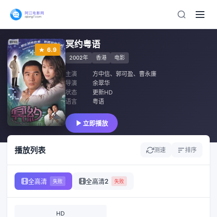
冥约粤语
6.9
2002年
香港
电影
主演
方中信
、
郭可盈
、
曹永廉
导演
余翠华
状态
更新HD
语言
粤语
立即播放
播放列表
测速
排序
全高清
全高清2
失败
失败
HD