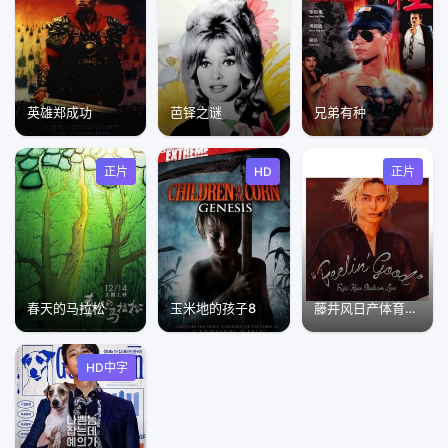
英雄郑成功
芭铎之谜
兄弟有种
正片
HD
正片
春天的马拉松
玉米地的孩子8
藤井风日产体育馆演唱会 ''Feelin' Good''
HD中字