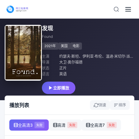
发现
Found
2021年
美国
电影
主演
约瑟夫·斯坦
、
伊利亚·布伦
、
温迪·米切尔·派珀
、
导演
大卫·奥尔福德
状态
正片
语言
英语
立即播放
播放列表
测速
排序
全高清3
高清
全高清7
失败
失败
失败