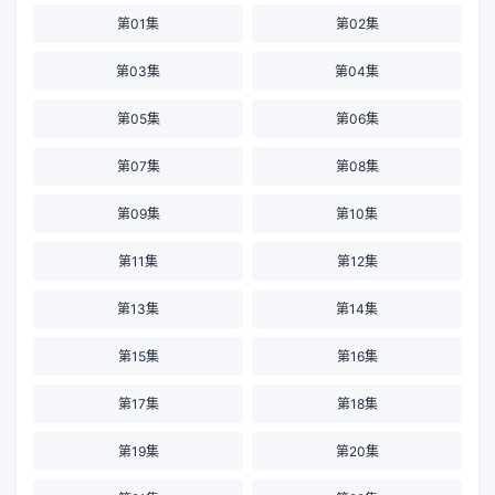
第01集
第02集
第03集
第04集
第05集
第06集
第07集
第08集
第09集
第10集
第11集
第12集
第13集
第14集
第15集
第16集
第17集
第18集
第19集
第20集