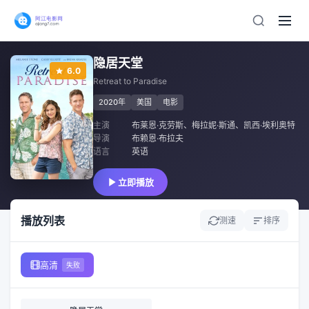
隐居天堂
6.0
Retreat to Paradise
2020年
美国
电影
主演
布莱恩·克劳斯
、
梅拉妮·斯通
、
凯西·埃利奥特
导演
布赖恩·布拉夫
语言
英语
立即播放
播放列表
测速
排序
高清
失败