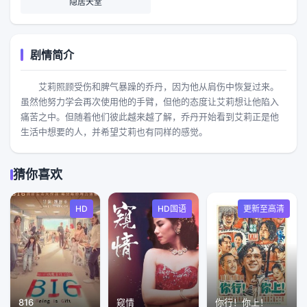
隐居天堂
剧情简介
艾莉照顾受伤和脾气暴躁的乔丹，因为他从肩伤中恢复过来。
虽然他努力学会再次使用他的手臂，但他的态度让艾莉想让他陷入
痛苦之中。但随着他们彼此越来越了解，乔丹开始看到艾莉正是他
生活中想要的人，并希望艾莉也有同样的感觉。
猜你喜欢
HD
HD国语
更新至高清
816
窥情
你行！你上！