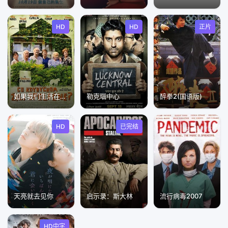
HD
HD
正片
如果我们生活在一起
勒克瑙中心
醉拳2(国语版)
HD
已完结
天亮就去见你
启示录：斯大林
流行病毒2007
HD中字