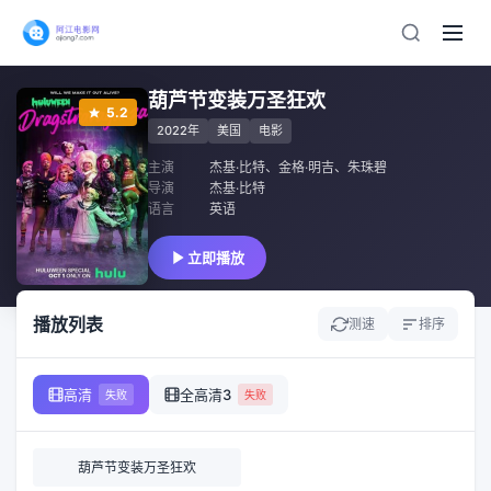
葫芦节变装万圣狂欢
5.2
2022年
美国
电影
主演
杰基·比特
、
金格·明吉
、
朱珠碧
导演
杰基·比特
语言
英语
立即播放
播放列表
测速
排序
高清
全高清3
失败
失败
葫芦节变装万圣狂欢