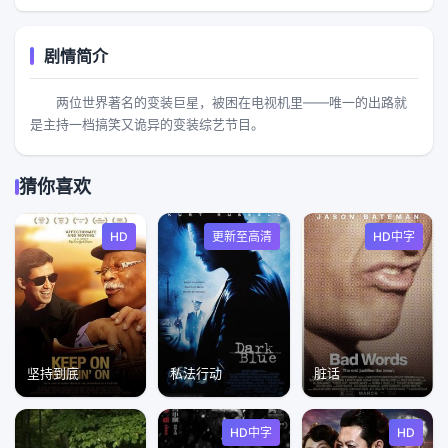
剧情简介
两位世界著名的变装巨星，被困在电视机里——唯一的出路就
是主持一档搞笑又诡异的变装综艺节目。
猜你喜欢
HD
更新至高清
HD中字
坚持到底
私法行动
脏话
HD中字
HD