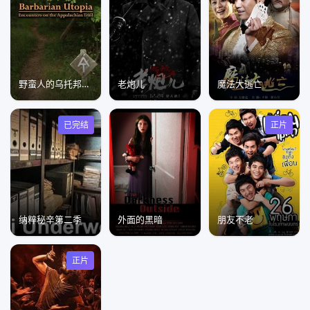
野蛮人的乌托邦：阿巴拉契亚步道见闻
老炮儿
魔法大逃亡
已完结
正片
纳粹秘辛第二季
外面的黑暗
朋友不老
正片