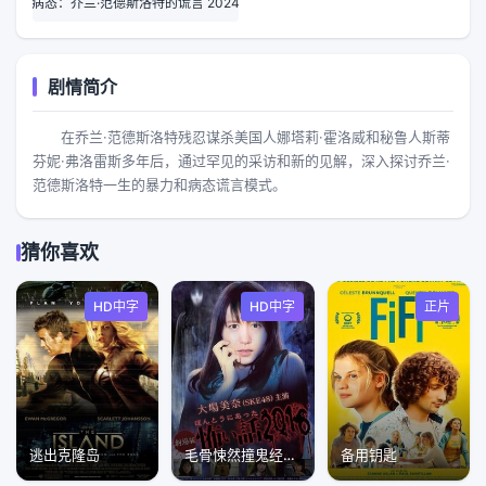
病态：乔兰·范德斯洛特的谎言 2024
剧情简介
在乔兰·范德斯洛特残忍谋杀美国人娜塔莉·霍洛威和秘鲁人斯蒂
芬妮·弗洛雷斯多年后，通过罕见的采访和新的见解，深入探讨乔兰·
范德斯洛特一生的暴力和病态谎言模式。
猜你喜欢
HD中字
HD中字
正片
逃出克隆岛
毛骨悚然撞鬼经2016剧场版
备用钥匙