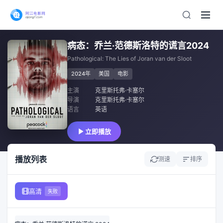
病态：乔兰·范德斯洛特的谎言2024
Pathological: The Lies of Joran van der Sloot
2024年
美国
电影
主演
克里斯托弗·卡塞尔
导演
克里斯托弗·卡塞尔
语言
英语
立即播放
播放列表
测速
排序
高清
失败