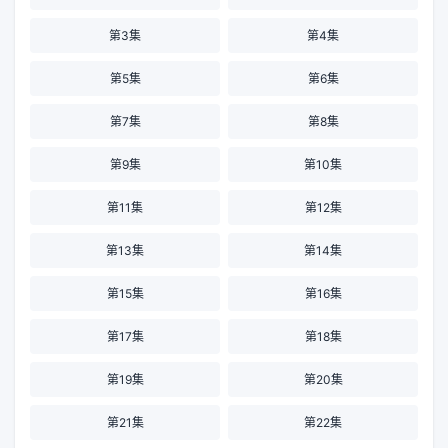
第3集
第4集
第5集
第6集
第7集
第8集
第9集
第10集
第11集
第12集
第13集
第14集
第15集
第16集
第17集
第18集
第19集
第20集
第21集
第22集