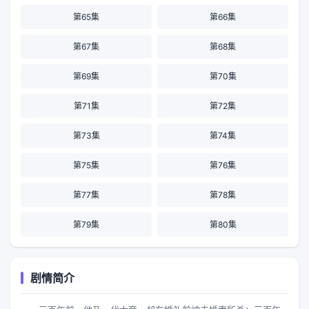
第65集
第66集
第67集
第68集
第69集
第70集
第71集
第72集
第73集
第74集
第75集
第76集
第77集
第78集
第79集
第80集
剧情简介