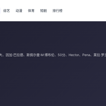
综艺
动漫
体育
短剧
排行榜
大
、
因加·巴拉德
、
斯佩尔曼·M·博布伦
、
50分
、
Hector
、
Pena
、
莱拉·罗