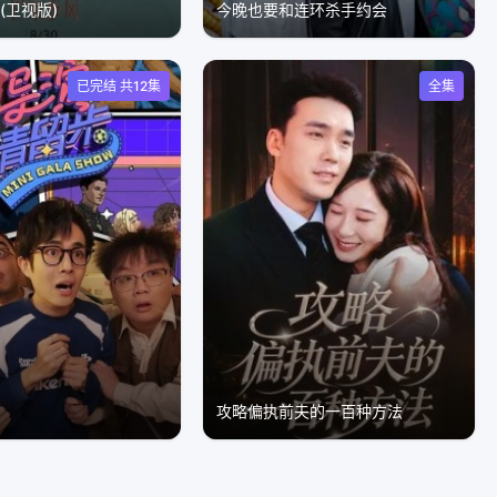
(卫视版)
今晚也要和连环杀手约会
已完结 共12集
全集
步
攻略偏执前夫的一百种方法