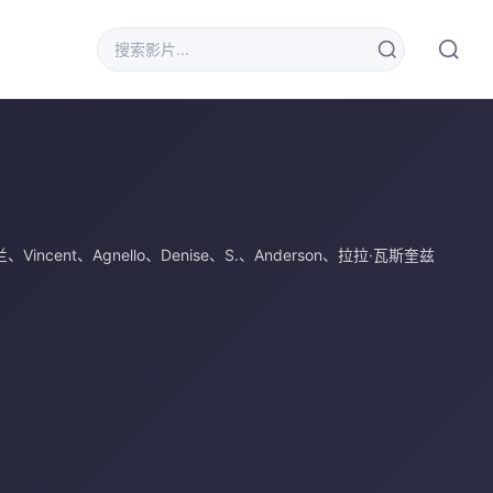
兰
、
Vincent
、
Agnello
、
Denise
、
S.
、
Anderson
、
拉拉·瓦斯奎兹