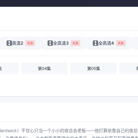
高清2
全高清3
全高清4
失败
失败
失败
集
第04集
第05集
（Omari Hardwick）不甘心只当一个小小的夜总会老板——他打算依靠