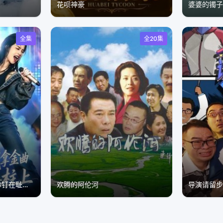
花呗神豪
婆婆的镯子
全集
全20集
你毁我嗓，我拿金曲把你钉在耻辱柱上
欢腾的阿伦河
导演请留