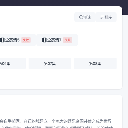
测速
排序
全高清5
全高清7
失败
失败
第06集
第07集
第08集
自己的夜总会白手起家，在纽约城建立一个庞大的娱乐帝国并使之成为世界