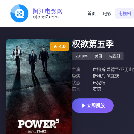
首页
电影
电视剧
权欲第五季
4.0
2018年
美国
电视剧
主演
詹姆斯·爱德华·亚历山
导演
斯特凡·施瓦茨
状态
已完结
语言
英语
立即播放