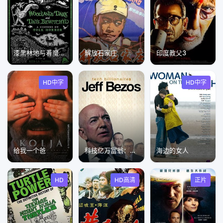
漆黑林地与着魔时日：民俗恐怖电影史
解放石家庄
印度教父3
HD中字
HD中字
给我一个爸
科技亿万富翁：杰夫·贝佐斯
海边的女人
HD
HD高清
正片