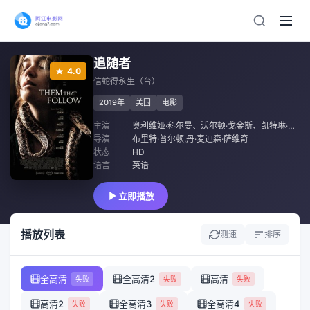
追随者
4.0
信蛇得永生（台）
2019年
美国
电影
主演
奥利维娅·科尔曼
、
沃尔顿·戈金斯
、
凯特琳·德弗
导演
布里特·普尔顿,丹·麦迪森·萨维奇
状态
HD
语言
英语
立即播放
播放列表
测速
排序
全高清
全高清2
高清
失败
失败
失败
高清2
全高清3
全高清4
失败
失败
失败