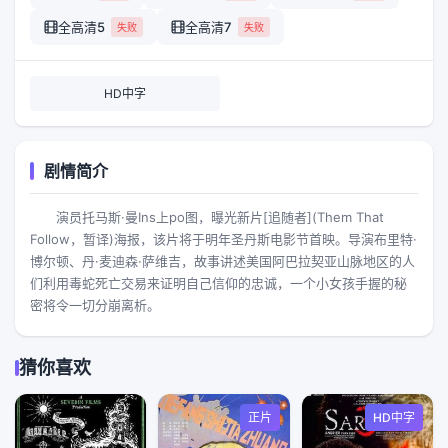
全高清5
全高清7
失败
失败
HD中字
剧情简介
演员托马斯·曼Ins上po图，曝光新片[追随者](Them That
Follow，暂译)海报，该片将于明年圣丹斯电影节首映。导演布里特·
博尔顿、丹·麦迪森·萨维吉，故事讲述美国阿巴拉契亚山脉地区的人
们利用毒蛇死亡交易来证明自己信仰的忠诚，一个小女孩手握的秘
密将令一切分崩离析。
猜你喜欢
正片
HD中字