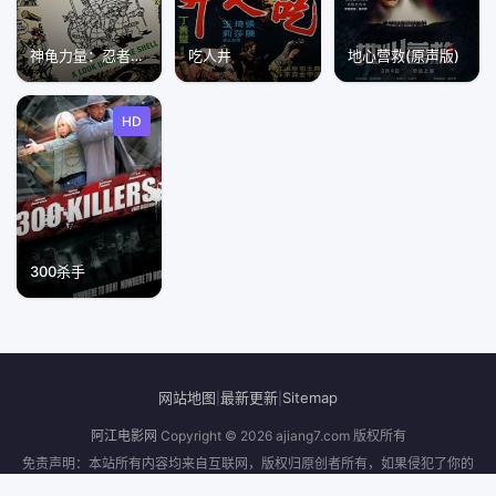
神龟力量：忍者神龟简明史
吃人井
地心营救(原声版)
HD
300杀手
网站地图
最新更新
Sitemap
|
|
阿江电影网
Copyright © 2026
ajiang7.com
版权所有
免责声明：本站所有内容均来自互联网，版权归原创者所有，如果侵犯了你的
权益，请通知我们，我们会及时删除侵权内容，谢谢合作。