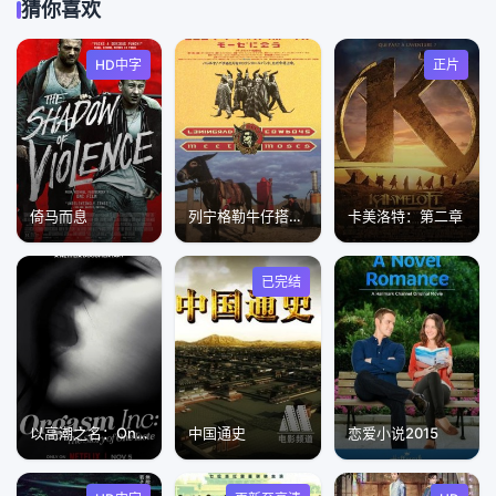
猜你喜欢
HD中字
正片
倚马而息
列宁格勒牛仔搭摩西1994
卡美洛特：第二章
已完结
以高潮之名：OneTaste 的故事
中国通史
恋爱小说2015