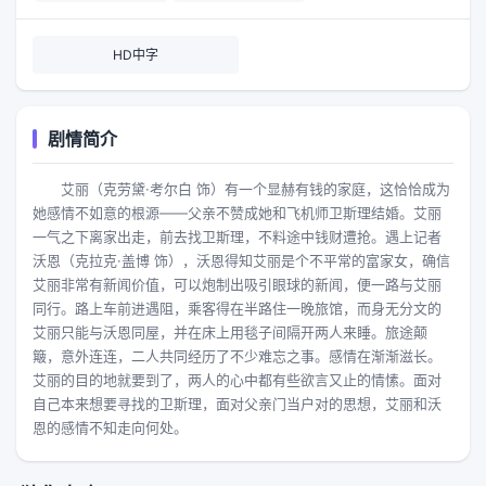
HD中字
剧情简介
艾丽（克劳黛·考尔白 饰）有一个显赫有钱的家庭，这恰恰成为
她感情不如意的根源——父亲不赞成她和飞机师卫斯理结婚。艾丽
一气之下离家出走，前去找卫斯理，不料途中钱财遭抢。遇上记者
沃恩（克拉克·盖博 饰），沃恩得知艾丽是个不平常的富家女，确信
艾丽非常有新闻价值，可以炮制出吸引眼球的新闻，便一路与艾丽
同行。路上车前进遇阻，乘客得在半路住一晚旅馆，而身无分文的
艾丽只能与沃恩同屋，并在床上用毯子间隔开两人来睡。旅途颠
簸，意外连连，二人共同经历了不少难忘之事。感情在渐渐滋长。
艾丽的目的地就要到了，两人的心中都有些欲言又止的情愫。面对
自己本来想要寻找的卫斯理，面对父亲门当户对的思想，艾丽和沃
恩的感情不知走向何处。