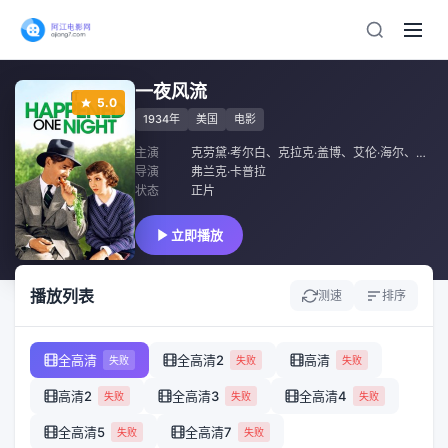
一夜风流
5.0
1934年
美国
电影
主演
克劳黛·考尔白
、
克拉克·盖博
、
艾伦·海尔
、
Clair
导演
弗兰克·卡普拉
状态
正片
立即播放
播放列表
测速
排序
全高清
全高清2
高清
失败
失败
失败
高清2
全高清3
全高清4
失败
失败
失败
全高清5
全高清7
失败
失败