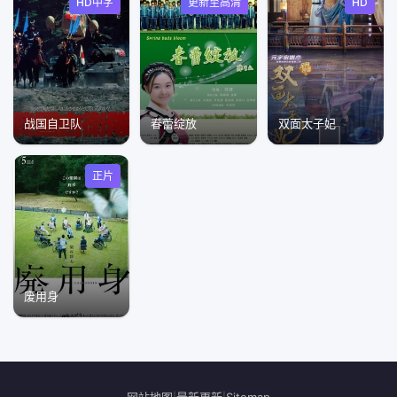
HD中字
更新至高清
HD
战国自卫队
春蕾绽放
双面太子妃
正片
废用身