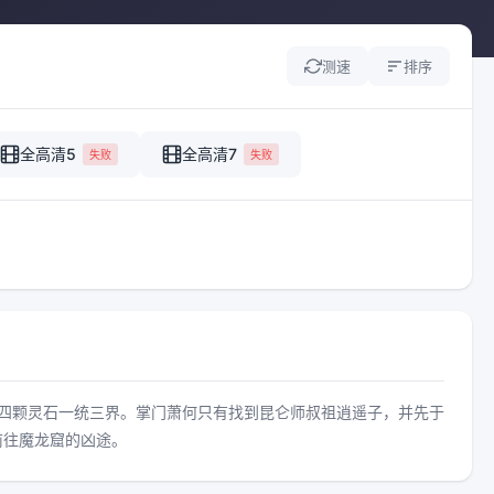
测速
排序
全高清5
全高清7
失败
失败
四颗灵石一统三界。掌门萧何只有找到昆仑师叔祖逍遥子，并先于
前往魔龙窟的凶途。