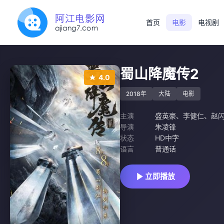
首页
电影
电视剧
蜀山降魔传2
4.0
2018年
大陆
电影
主演
盛英豪
、
李健仁
、
赵
导演
朱凌锋
状态
HD中字
语言
普通话
立即播放