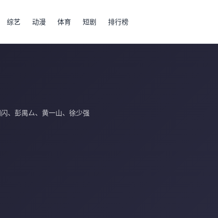
综艺
动漫
体育
短剧
排行榜
闪闪
、
彭禺厶
、
黄一山
、
徐少强