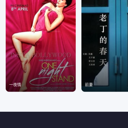
一夜情
前妻