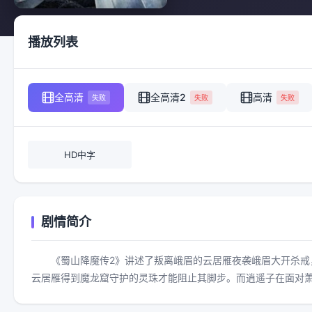
播放列表
全高清
全高清2
高清
失败
失败
失败
HD中字
剧情简介
《蜀山降魔传2》讲述了叛离峨眉的云居雁夜袭峨眉大开杀
云居雁得到魔龙窟守护的灵珠才能阻止其脚步。而逍遥子在面对