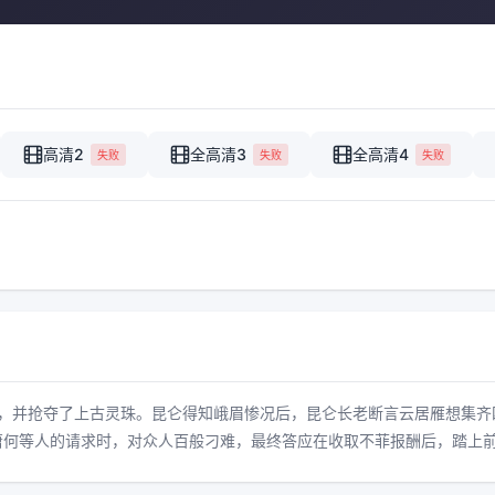
高清2
全高清3
全高清4
失败
失败
失败
戒，并抢夺了上古灵珠。昆仑得知峨眉惨况后，昆仑长老断言云居雁想集齐
萧何等人的请求时，对众人百般刁难，最终答应在收取不菲报酬后，踏上